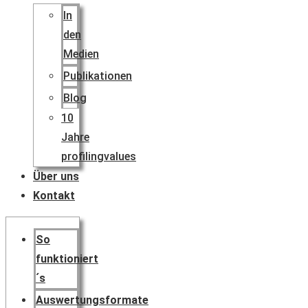
In
den
Medien
Publikationen
Blog
10
Jahre
profilingvalues
Über uns
Kontakt
So
funktioniert
´s
Auswertungsformate