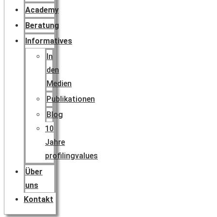
Academy
Beratung
Informatives
In
den
Medien
Publikationen
Blog
10
Jahre
profilingvalues
Über
uns
Kontakt