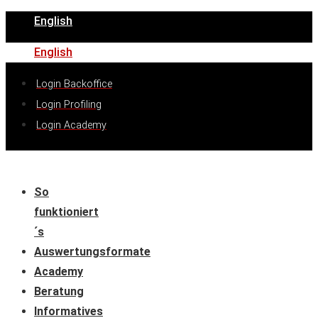
English
English
Login Backoffice
Login Profiling
Login Academy
So
funktioniert
´s
Auswertungsformate
Academy
Beratung
Informatives