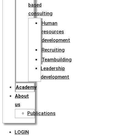
based
consulting
Human
resources
development
Recruiting
Teambuilding
Leadership
development
Academy
About
us
Publications
LOGIN