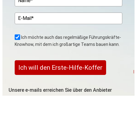
Ich möchte auch das regelmäßige Führungskräfte-
Knowhow, mit dem ich großartige Teams bauen kann.
Ich will den Erste-Hilfe-Koffer
p
A
Unsere e-mails erreichen Sie über den Anbieter
ActiveCampaign. In unserer
Datenschutzerklärung
erfahren Sie mehr. Es können Sie auch Emails mit
Hinweisen zu Produkten zum Thema “Unternehmen
mit Werten führen” erreichen.
Sie können sich jederzeit mit einem einfachen Klick