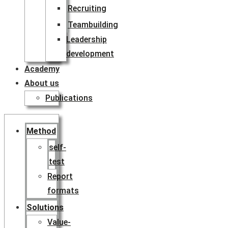
Recruiting
Teambuilding
Leadership
development
Academy
About us
Publications
Method
self-
test
Report
formats
Solutions
Value-