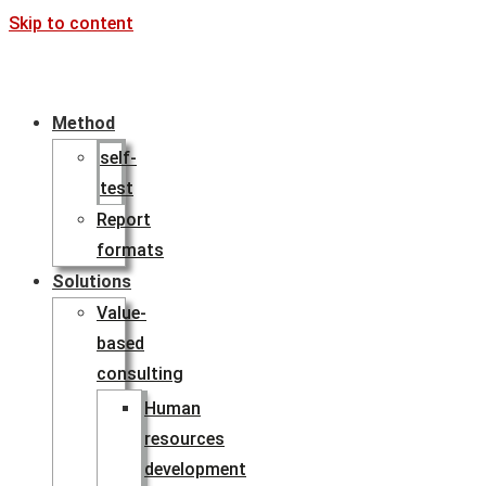
Skip to content
Method
self-
test
Report
formats
Solutions
Value-
based
consulting
Human
resources
development