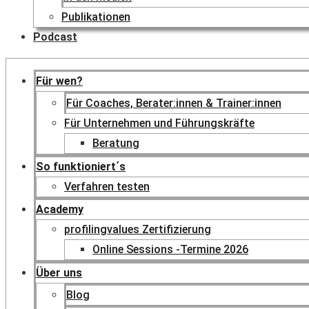
Publikationen
Podcast
Für wen?
Für Coaches, Berater:innen & Trainer:innen
Für Unternehmen und Führungskräfte
Beratung
So funktioniert´s
Verfahren testen
Academy
profilingvalues Zertifizierung
Online Sessions -Termine 2026
Über uns
Blog