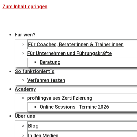
Zum Inhalt springen
Für wen?
Für Coaches, Berater:innen & Trainer:innen
Für Unternehmen und Führungskräfte
Beratung
So funktioniert´s
Verfahren testen
Academy
profilingvalues Zertifizierung
Online Sessions -Termine 2026
Über uns
Blog
In den Medien