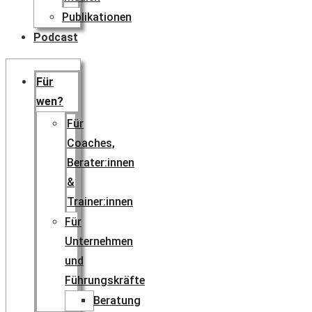
Publikationen
Podcast
Für
wen?
Für
Coaches,
Berater:innen
&
Trainer:innen
Für
Unternehmen
und
Führungskräfte
Beratung