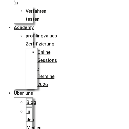
´s
Verfahren
testen
Academy
profilingvalues
Zertifizierung
Online
Sessions
-
Termine
2026
Über uns
Blog
In
den
Medien