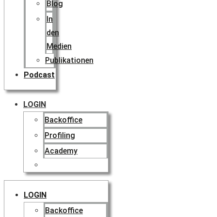
Blog
In
den
Medien
Publikationen
Podcast
LOGIN
Backoffice
Profiling
Academy
LOGIN
Backoffice