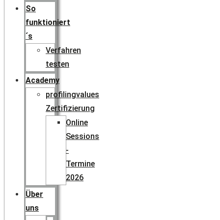
So
funktioniert
´s
Verfahren
testen
Academy
profilingvalues
Zertifizierung
Online
Sessions
-
Termine
2026
Über
uns