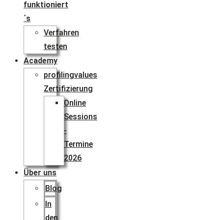
funktioniert
´s
Verfahren
testen
Academy
profilingvalues
Zertifizierung
Online
Sessions
-
Termine
2026
Über uns
Blog
In
den