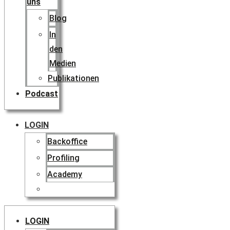
uns
Blog
In
den
Medien
Publikationen
Podcast
LOGIN
Backoffice
Profiling
Academy
LOGIN