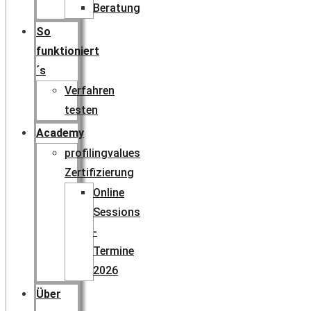
Beratung
So
funktioniert
´s
Verfahren
testen
Academy
profilingvalues
Zertifizierung
Online
Sessions
-
Termine
2026
Über