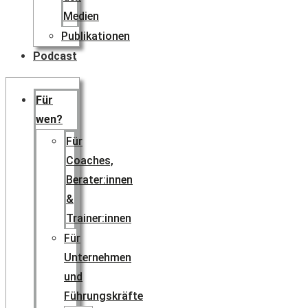
Medien
Publikationen
Podcast
Für
wen?
Für
Coaches,
Berater:innen
&
Trainer:innen
Für
Unternehmen
und
Führungskräfte