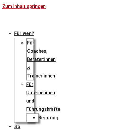
Zum Inhalt springen
Für wen?
Für
Coaches,
Berater:innen
&
Trainer:innen
Für
Unternehmen
und
Führungskräfte
Beratung
So