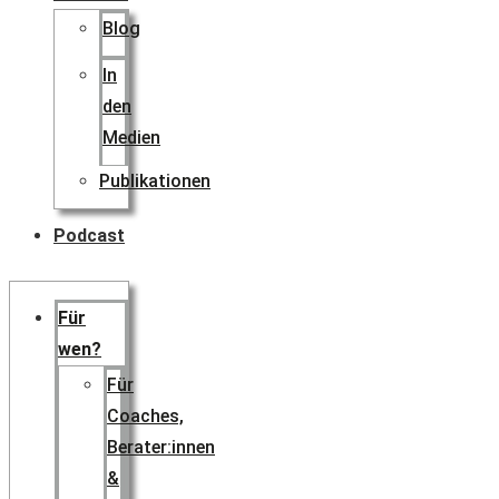
Blog
In
den
Medien
Publikationen
Podcast
Für
wen?
Für
Coaches,
Berater:innen
&