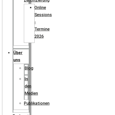
Zertifizierung
Online
Sessions
-
Termine
2026
Über
uns
Blog
In
den
Medien
Publikationen