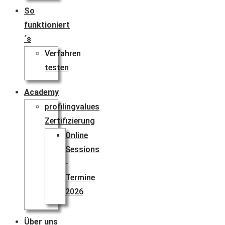
So
funktioniert
´s
Verfahren
testen
Academy
profilingvalues
Zertifizierung
Online
Sessions
-
Termine
2026
Über uns