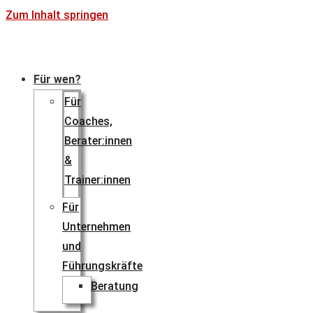
Zum Inhalt springen
Für wen?
Für
Coaches,
Berater:innen
&
Trainer:innen
Für
Unternehmen
und
Führungskräfte
Beratung