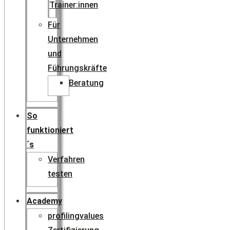
Trainer:innen
Für
Unternehmen
und
Führungskräfte
Beratung
So
funktioniert
´s
Verfahren
testen
Academy
profilingvalues