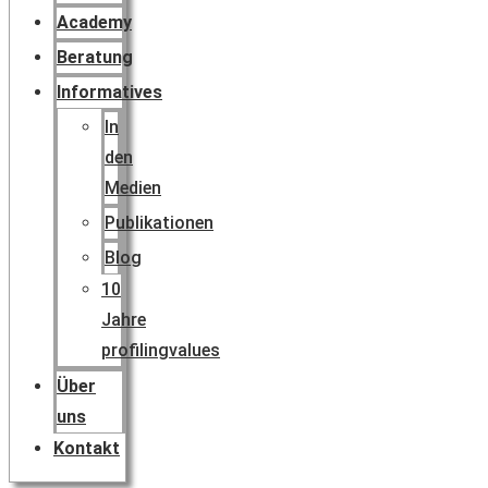
Academy
Beratung
Informatives
In
den
Medien
Publikationen
Blog
10
Jahre
profilingvalues
Über
uns
Kontakt