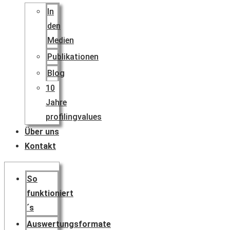
In
den
Medien
Publikationen
Blog
10
Jahre
profilingvalues
Über uns
Kontakt
So
funktioniert
´s
Auswertungsformate